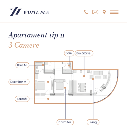
Skip
to
content
Apartament tip 11
3 Camere