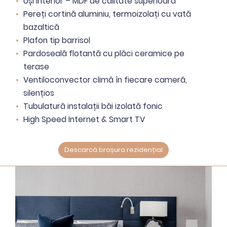
Uși interior – MDF de calitate superioara
Pereți cortină aluminiu, termoizolați cu vată
bazaltică
Plafon tip barrisol
Pardoseală flotantă cu plăci ceramice pe
terase
Ventiloconvector climă în fiecare cameră,
silențios
Tubulatură instalații băi izolată fonic
High Speed Internet & Smart TV
Descarcă broșura rezidențial