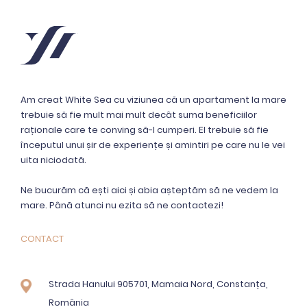
Am creat White Sea cu viziunea că un apartament la mare
trebuie să fie mult mai mult decât suma beneficiilor
raționale care te conving să-l cumperi. El trebuie să fie
începutul unui șir de experiențe și amintiri pe care nu le vei
uita niciodată.
Ne bucurăm că ești aici și abia așteptăm să ne vedem la
mare. Până atunci nu ezita să ne contactezi!
CONTACT
Strada Hanului 905701, Mamaia Nord, Constanța,
România